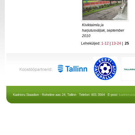
Kiviktaimla ja
harjutusväljak, september
2010
Leheküljed:
1-12
|
13-24
|
25
Kadrioru Staadion - Roheline aas 24, Tallinn Telefon: 601 3564 E-post:
kadriorus