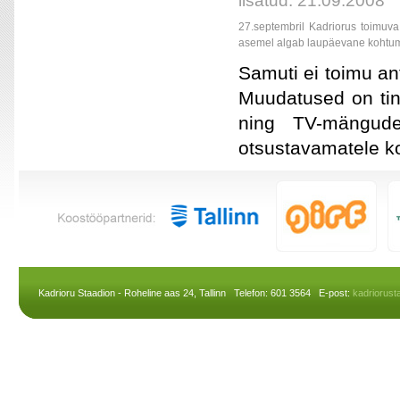
lisatud: 21.09.2008
27.septembril Kadriorus toim
asemel algab laupäevane kohtu
Samuti ei toimu an
Muudatused on ting
ning TV-mängude
otsustavamatele k
Kadrioru Staadion - Roheline aas 24, Tallinn Telefon: 601 3564 E-post:
kadriorus