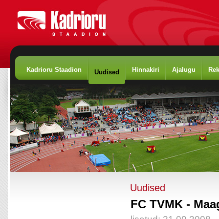
Kadrioru Staadion
Hinnakiri
Ajalugu
Rek
Uudised
Uudised
FC TVMK - Maa